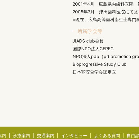
2001年4月 広島県内歯科医院 
2005年7月 津田歯科医院にて
※現在、広島高等歯科衛生士専門
所属学会等
JIADS club会員
国際NPO法人GEPEC
NPO法人pdp（pd promotion gr
Bioprogressive Study Club
日本顎咬合学会認定医
案内
診療案内
交通案内
インタビュー
よくある質問
自由