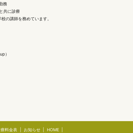
勤務
父と共に診療
学校の講師を務めています。
oup）
診療料金表
お知らせ
HOME